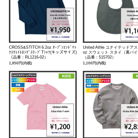
CROSS&STITCH 6.2oz ｵｰﾌﾟﾝｴﾝﾄﾞﾏｯ
United Athle ユナイテッドアス
ｸｽｳｪｲﾄﾛﾝｸﾞｽﾘｰﾌﾞTｼｬﾂ(キッズサイズ)
oz スウェット スタイ（裏パ
（品番：RL1216-02）
（品番：515702）
1,950円(内税)
1,100円(内税)