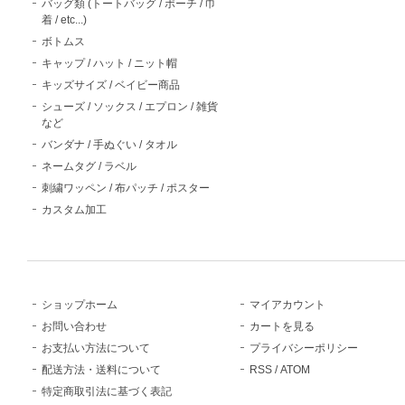
バッグ類 (トートバッグ / ポーチ / 巾
着 / etc...)
ボトムス
キャップ / ハット / ニット帽
キッズサイズ / ベイビー商品
シューズ / ソックス / エプロン / 雑貨
など
バンダナ / 手ぬぐい / タオル
ネームタグ / ラベル
刺繍ワッペン / 布パッチ / ポスター
カスタム加工
ショップホーム
マイアカウント
お問い合わせ
カートを見る
お支払い方法について
プライバシーポリシー
配送方法・送料について
RSS
/
ATOM
特定商取引法に基づく表記